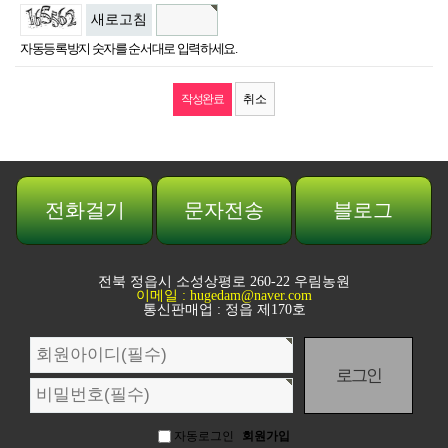
새로고침
자동등록방지 숫자를 순서대로 입력하세요.
취소
전화걸기
문자전송
블로그
전북 정읍시 소성상평로 260-22 우림농원
이메일 : hugedam@naver.com
통신판매업 : 정읍 제170호
회
원
로
그
인
자동로그인
회원가입