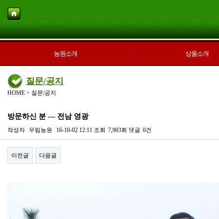
농원소개
상품소개
질문/공지
HOME > 질문/공지
방문하신 분 --- 전남 영광
작성자
우림농원
16-10-02 12:11
조회
7,903회
댓글
0건
이전글
다음글
본문